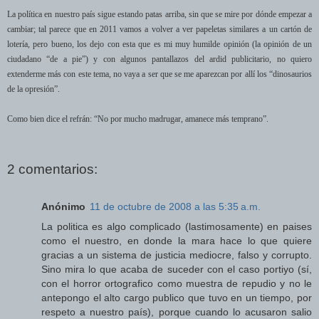
La política en nuestro país sigue estando patas arriba, sin que se mire por dónde empezar a
cambiar; tal parece que en 2011 vamos a volver a ver papeletas similares a un cartón de
lotería, pero bueno, los dejo con esta que es mi muy humilde opinión (la opinión de un
ciudadano “de a pie”) y con algunos pantallazos del ardid publicitario, no quiero
extenderme más con este tema, no vaya a ser que se me aparezcan por allí los “dinosaurios
de la opresión”.
Como bien dice el refrán: “No por mucho madrugar, amanece más temprano”.
2 comentarios:
Anónimo
11 de octubre de 2008 a las 5:35 a.m.
La politica es algo complicado (lastimosamente) en paises
como el nuestro, en donde la mara hace lo que quiere
gracias a un sistema de justicia mediocre, falso y corrupto.
Sino mira lo que acaba de suceder con el caso portiyo (sí,
con el horror ortografico como muestra de repudio y no le
antepongo el alto cargo publico que tuvo en un tiempo, por
respeto a nuestro país), porque cuando lo acusaron salio