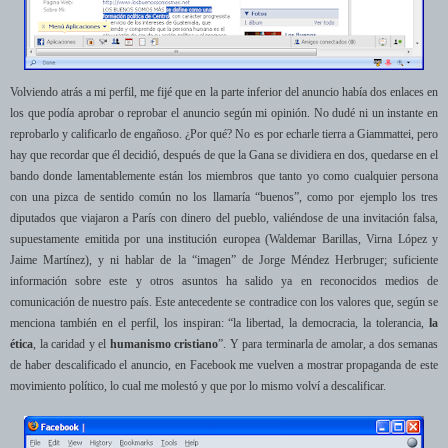
Volviendo atrás a mi perfil, me fijé que en la parte inferior del anuncio había dos enlaces en
los que podía aprobar o reprobar el anuncio según mi opinión. No dudé ni un instante en
reprobarlo y calificarlo de engañoso. ¿Por qué? No es por echarle tierra a Giammattei, pero
hay que recordar que él decidió, después de que la Gana se dividiera en dos, quedarse en el
bando donde lamentablemente están los miembros que tanto yo como cualquier persona
con una pizca de sentido común no los llamaría “buenos”, como por ejemplo los tres
diputados que viajaron a París con dinero del pueblo, valiéndose de una invitación falsa,
supuestamente emitida por una institución europea (Waldemar Barillas, Virna López y
Jaime Martínez), y ni hablar de la “imagen” de Jorge Méndez Herbruger; suficiente
información sobre este y otros asuntos ha salido ya en reconocidos medios de
comunicación de nuestro país. Este antecedente se contradice con los valores que, según se
menciona también en el perfil, los inspiran: “la libertad, la democracia, la tolerancia,
la
ética
, la caridad y el
humanismo cristiano
”. Y para terminarla de amolar, a dos semanas
de haber descalificado el anuncio, en Facebook me vuelven a mostrar propaganda de este
movimiento político, lo cual me molestó y que por lo mismo volví a descalificar.