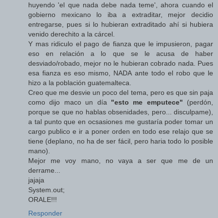
huyendo 'el que nada debe nada teme', ahora cuando el
gobierno mexicano lo iba a extraditar, mejor decidio
entregarse, pues si lo hubieran extraditado ahí si hubiera
venido derechito a la cárcel.
Y mas ridiculo el pago de fianza que le impusieron, pagar
eso en relación a lo que se le acusa de haber
desviado/robado, mejor no le hubieran cobrado nada. Pues
esa fianza es eso mismo, NADA ante todo el robo que le
hizo a la población guatemalteca.
Creo que me desvie un poco del tema, pero es que sin paja
como dijo maco un día
"esto me emputece"
(perdón,
porque se que no hablas obsenidades, pero... disculpame),
a tal punto que en ocsasiones me gustaría poder tomar un
cargo publico e ir a poner orden en todo ese relajo que se
tiene (deplano, no ha de ser fácil, pero haria todo lo posible
mano).
Mejor me voy mano, no vaya a ser que me de un
derrame...
jajaja
System.out;
ORALE!!!
Responder