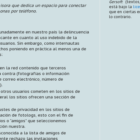
Gersoft
(textos,
isora que dedica un espacio para conectar
está bajo la
lic
onas por teléfono.
que en ciertas 
lo contrario.
tunadamente en nuestro país la delincuencia
icante en cuanto al uso indebido de la
usuarios. Sin embargo, como internautas
chos poniendo en práctica al menos una de
s:
 en la red contenido que terceros
a contra (fotografías o información
e correo electrónico, número de
).
otros usuarios cometen en los sitios de
eral los sitios ofrecen una sección de
ustes de privacidad en los sitios de
ación de fotologs, esto con el fin de
ios o “amigos” que seleccionemos
ción nuestra.
sconocida a la lista de amigos de
ente rechazo las invitaciones