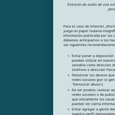
Extracto de audio de una em
pers
Para el caso de Internet, afor
juega un papel todavía insignif
información publicada por los 
debemos anticiparnos a los he
las siguientes recomendacione
Evitar poner a disposición
puedan utilizar en nuestr
sensible como dirección d
teléfono o dirección física
Denunciar los abusos que 
redes sociales (por lo gen
“Denunciar abuso”).
De ser posible, realizar aj
redes sociales o de public
que únicamente los usuar
puedan ver cierta informa
Evitar agregar a gente de
nuestro perfil (personalm