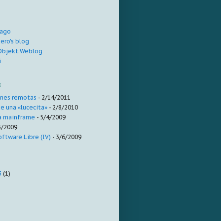
s
vago
ero's blog
.Objekt.Weblog
i
g
ones remotas
- 2/14/2011
e una «lucecita»
- 2/8/2010
a mainframe
- 5/4/2009
3/2009
ftware Libre (IV)
- 3/6/2009
3
(1)