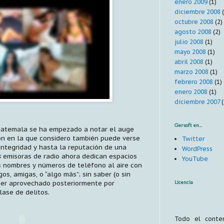
enero 2009
(1)
diciembre 2008
(
octubre 2008
(2)
agosto 2008
(2)
julio 2008
(1)
mayo 2008
(1)
abril 2008
(1)
marzo 2008
(1)
febrero 2008
(1)
enero 2008
(1)
diciembre 2007
(
Gersoft en...
uatemala se ha empezado a notar el auge
ón en la que considero también puede verse
Twitter
integridad y hasta la reputación de una
WordPress
s
emisoras de radio ahora dedican espacios
YouTube
s nombres y números de teléfono al aire con
os, amigas, o “algo más”; sin saber (o sin
ser aprovechado posteriormente por
Licencia
lase de delitos.
Todo el cont