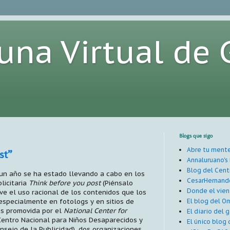
buna Virtual de 
Blogs que sigo
Abre tu me
st”
Annaluruano's
Blog del Cent
n año se ha estado llevando a cabo en los
CesarHernan
licitaria
Think before you post
(Piénsalo
Donde el vien
ve el uso racional de los contenidos que los
 especialmente en fotologs y en sitios de
El blog del O
es promovida por el
National Center for
El diario del g
entro Nacional para Niños Desaparecidos y
El único blog 
nsejo de la Publicidad), dos organizaciones