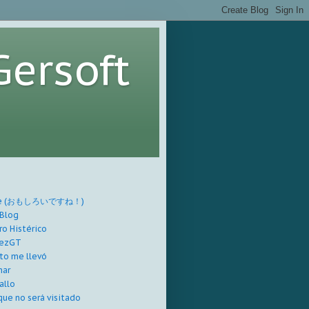
Gersoft
nte (おもしろいですね！)
 Blog
ro Histérico
dezGT
to me llevó
mar
allo
que no será visitado