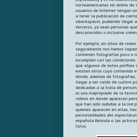
norteamericanas sin ánimo de lu
usuarios de Internet tengan un
a tener la publicación de ciert
ciberespacio, pudiendo llegar 
terceros, ya sean personas qu
desconocidos o inclusive crimin
Por ejemplo, en sitios de rede
seguramente nos hemos topado
contienen fotografías poco o n
incumplen con las condiciones de
que algunos de estos perfiles
existen otros cuyo contenido e
donde, además de fotografías,
llegar a ser caldo de cultivo p
dedicadas a la trata de person
el uso inapropiado de la tecnol
vídeos en donde aparecen pers
que han sido subidas a la red p
quienes aparecen en ellas, hec
personalidades del espectácul
española Belinda o las actric
Cyrus.