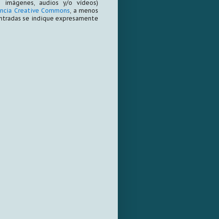
 imágenes, audios y/o vídeos)
encia Creative Commons
, a menos
entradas se indique expresamente