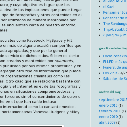
elBlogDeG10
cro, y cuyo objetivo es lograr que los
elXavi
a idea de las implicaciones que puede llegar
Pensamiento
o tipo de fotografías y otros contenidos en el
Por andar de 
a ser utilizados de manera inapropiada por
The Sandungu
e se encuentran cerca de nuestro entorno,
Thy.Abstrakt
ales.
ει βιΦg dει ρμm
s sociales como Facebook, MySpace y Hi5,
 en más de alguna ocasión con perfiles que
gersoft - mi otro blo
ada apropiadas, y que por lo general
 servicio de dichos sitios. Si bien es cierto
Locas conexi
 son creados y mantenidos por
spambots,
El LED, más qu
s publicado por sus mismos propietarios y en
Funeral de un
 agregan otro tipo de información que puede
Los virus
- 4/2
ara organizaciones criminales como las
Sábados de So
as. Otro caso que se relaciona bastante con
ogía y el Internet es el de las fotografías y
onas en situaciones comprometedoras, y
Archivo del Blog
or terceros sin el consentimiento de quien o
septiembre 201
ho en el que han caído incluso
enero 2013
(1)
o internacional como la cantante mexico-
febrero 2011
(1)
es norteamericanas Vanessa Hudgens y Miley
enero 2010
(1)
abril 2009
(2)